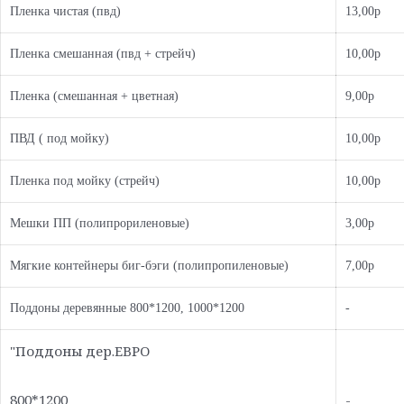
Пленка чистая (пвд)
13,00р
Пленка смешанная (пвд + стрейч)
10,00р
Пленка (смешанная + цветная)
9,00р
ПВД ( под мойку)
10,00р
Пленка под мойку (стрейч)
10,00р
Мешки ПП (полипрориленовые)
3,00р
Мягкие контейнеры биг-бэги (полипропиленовые)
7,00р
Поддоны деревянные 800*1200, 1000*1200
-
"Поддоны дер.ЕВРО
800*1200
-