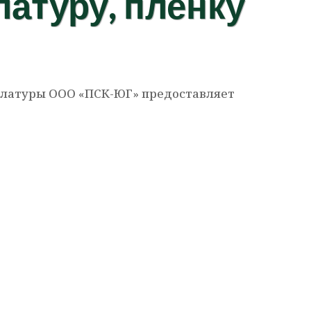
атуру, пленку
улатуры ООО «ПСК-ЮГ» предоставляет