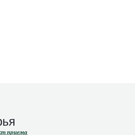
рья
нкт приема